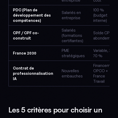
entreprise
coût
PDC (Plan de
100 %
Salariés en
développement des
(budget
entreprise
compétences)
interne)
Salariés
CPF / CPF co-
Solde CPF +
(formations
construit
abondement
certifiantes)
PME
Variable, 30-
France 2030
stratégiques
70 %
Financement
Contrat de
Nouvelles
OPCO +
professionnalisation
embauches
France
IA
Travail
Les 5 critères pour choisir un