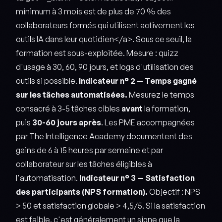
minimum à 3 mois est de plus de 70 % des
collaborateurs formés qui utilisent activement les
outils IA dans leur quotidien</a>. Sous ce seuil, la
formation est sous-exploitée. Mesure : quizz
d'usage à 30, 60, 90 jours, et logs d'utilisation des
outils si possible.
Indicateur n° 2 — Temps gagné
sur les tâches automatisées.
Mesurez le temps
consacré à 3-5 tâches cibles
avant
la formation,
puis
30-60 jours après
. Les PME accompagnées
par The Intelligence Academy documentent des
gains de 6 à 15 heures par semaine et par
collaborateur sur les tâches éligibles à
l'automatisation.
Indicateur n° 3 — Satisfaction
des participants (NPS formation).
Objectif : NPS
> 50 et satisfaction globale > 4,5/5. Si la satisfaction
est faible, c'est généralement un signe que la