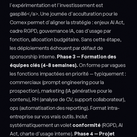
l'expérimentation et l'investissement est
gaspillé</a>. Une journée d'acculturation pour le
Comex permet d'aligner la stratégie : enjeux AI Act,
cadre RGPD, gouvernance IA, cas d'usage par
fonction, allocation budgétaire. Sans cette étape,
les déploiements échouent par défaut de
sponsorship interne.
Phase 3 — Formation des
équipes clés (4-8 semaines).
On forme par vagues
les fonctions impactées en priorité — typiquement :
commerciaux (prompt engineering pour la
prospection), marketing (IA générative pour le
contenu), RH (analyse de CV, support collaborateur),
ops (automatisation des reporting). Format intra-
entreprise sur vos vrais outils. Inclut
systématiquement un volet
conformité
(RGPD, AI
Act, charte d'usage interne).
Phase 4 — Projet