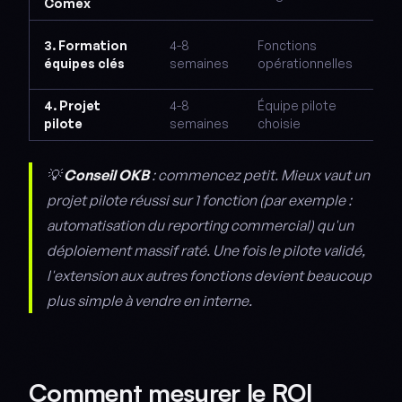
Comex
cha
Co
3. Formation
4-8
Fonctions
pra
équipes clés
semaines
opérationnelles
opé
4. Projet
4-8
Équipe pilote
Dép
pilote
semaines
choisie
me
💡
Conseil OKB
: commencez petit. Mieux vaut un
projet pilote réussi sur 1 fonction (par exemple :
automatisation du reporting commercial) qu'un
déploiement massif raté. Une fois le pilote validé,
l'extension aux autres fonctions devient beaucoup
plus simple à vendre en interne.
Comment mesurer le ROI