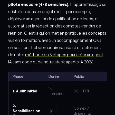
pilote encadré (4-8 semaines).
L'apprentissage se
cristallise dans un projet réel — par exemple,
déployer un agent IA de qualification de leads, ou
automatiser la rédaction des comptes-rendus de
réunion. C'est là qu'on met en pratique les concepts
vus en formation, avec un accompagnement OKB
en sessions hebdomadaires. Inspiré directement
de notre
méthode en 5 étapes pour créer un agent
IA sans code
et de notre
stack agents IA 2026
.
Phase
Durée
Public
Liv
Pla
1-2
1. Audit initial
DG + DRH
for
semaines
cal
2.
Str
Comex /
Sensibilisation
1 jour
cad
dirigeants