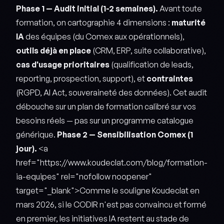
Phase 1 — Audit initial (1-2 semaines).
Avant toute
formation, on cartographie 4 dimensions :
maturité
IA
des équipes (du Comex aux opérationnels),
outils déjà en place
(CRM, ERP, suite collaborative),
cas d'usage prioritaires
(qualification de leads,
reporting, prospection, support), et
contraintes
(RGPD, AI Act, souveraineté des données). Cet audit
débouche sur un plan de formation calibré sur vos
besoins réels — pas sur un programme catalogue
générique.
Phase 2 — Sensibilisation Comex (1
jour).
<a
href="https://www.koudeclat.com/blog/formation-
ia-equipes" rel="nofollow noopener"
target="_blank">Comme le souligne Koudeclat en
mars 2026, si le CODIR n'est pas convaincu et formé
en premier, les initiatives IA restent au stade de