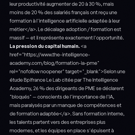
leur productivité augmenter de 20 à 30 %, mais
moins de 20 % des salariés français ont reçu une
formation à l'intelligence artificielle adaptée à leur
métier</a>. Le décalage adoption / formation est
massif — et il représente exactement l'opportunité.
La pression du capital humain.
<a
href="https://www.the-intelligence-
academy.com/blog/formation-ia-pme"
rel="nofollow noopener" target="_blank">Selon une
étude Bpifrance Le Lab citée par The Intelligence
Academy, 26 % des dirigeants de PME se déclarent
"bloqués" — conscients de l'importance de l'IA,
mais paralysés par un manque de compétences et
de formation adaptée</a>. Sans formation interne,
les talents partent vers des entreprises plus
modernes, et les équipes en place s'épuisent à