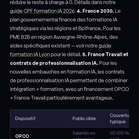
réduire le reste à charge à 0. Détails dans notre
guide CPF formation IA 2026
.
4. France 2030.
Le
plan gouvernemental finance des formations IA
stratégiques via les régions et Bpifrance. Pour les
PME B2B en région Auvergne-Rhône-Alpes, des
aides spécifiques existent — voir notre
guide
formation IA Lyon
pour le détail.
5. France Travail et
contrats de professionnalisation IA.
Pour les
nouvelles embauches en formation IA, les contrats
de professionnalisation IA permettent de combiner
intégration + formation, avec un financement OPCO
+ France Travail particulièrement avantageux.
Couverture
Dispositif
Public cible
typique
Salariés en
50-100 % du
OPCO