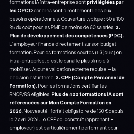
formations IA intra-entreprise sont
privilégiées par
les OPCO
car elles sont directement liées aux
besoins opérationnels. Couverture typique : 50 à 100
% du coût pour les PME de moins de 50 salariés.
2.
Plan de développement des compétences (PDC).
L'employeur finance directement sur son budget
formation. Pour les formations courtes (1-3 jours) en
intra-entreprise, c'est le canal le plus simple à
mobiliser. Aucune validation externe requise — la
décision est interne.
3. CPF (Compte Personnel de
Formation).
Pour les formations certifiantes
RNCP/RS éligibles.
Plus de 400 formations IA sont
référencées sur Mon Compte Formation en
2026
. Nouveauté : forfait obligatoire de 150 € depuis
le 2 avril 2026. Le CPF co-construit (apprenant +
employeur) est particulièrement performant pour