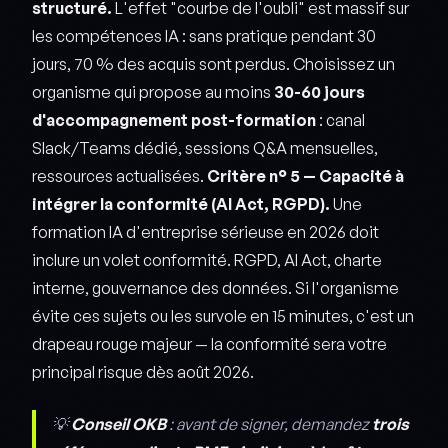
structuré.
L'effet "courbe de l'oubli" est massif sur
les compétences IA : sans pratique pendant 30
jours, 70 % des acquis sont perdus. Choisissez un
organisme qui propose au moins
30-60 jours
d'accompagnement post-formation
: canal
Slack/Teams dédié, sessions Q&A mensuelles,
ressources actualisées.
Critère n° 5 — Capacité à
intégrer la conformité (AI Act, RGPD).
Une
formation IA d'entreprise sérieuse en 2026 doit
inclure un volet conformité. RGPD, AI Act, charte
interne, gouvernance des données. Si l'organisme
évite ces sujets ou les survole en 15 minutes, c'est un
drapeau rouge majeur — la conformité sera votre
principal risque dès août 2026.
💡
Conseil OKB
: avant de signer, demandez
trois