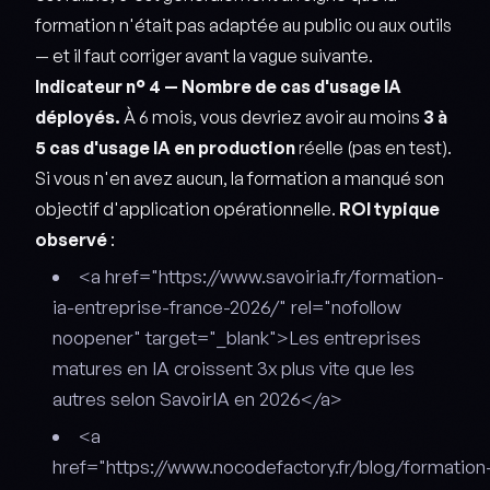
formation n'était pas adaptée au public ou aux outils
— et il faut corriger avant la vague suivante.
Indicateur n° 4 — Nombre de cas d'usage IA
déployés.
À 6 mois, vous devriez avoir au moins
3 à
5 cas d'usage IA en production
réelle (pas en test).
Si vous n'en avez aucun, la formation a manqué son
objectif d'application opérationnelle.
ROI typique
observé
:
<a href="https://www.savoiria.fr/formation-
ia-entreprise-france-2026/" rel="nofollow
noopener" target="_blank">Les entreprises
matures en IA croissent 3x plus vite que les
autres selon SavoirIA en 2026</a>
<a
href="https://www.nocodefactory.fr/blog/formation