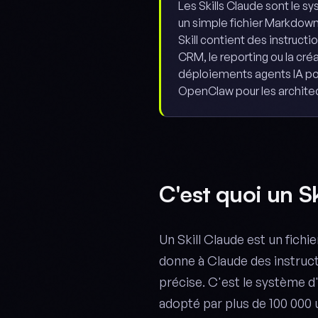
Les Skills Claude sont le s
un simple fichier Markdown 
Skill contient des instruct
CRM, le reporting ou la c
déploiements agents IA pou
OpenClaw pour les architec
C'est quoi un Sk
Un Skill Claude est un fich
donne à Claude des instruc
précise. C'est le système d
adopté par plus de 100 000 