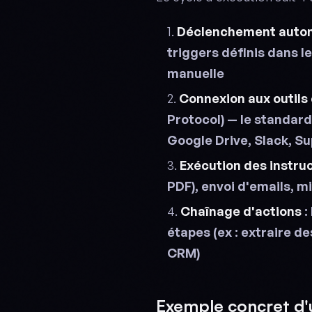
Déclenchement auto
triggers définis dans le
manuelle
Connexion aux outils
Protocol) — le standar
Google Drive, Slack, S
Exécution des instru
PDF), envoi d'emails, 
Chaînage d'actions
:
étapes (ex : extraire d
CRM)
Exemple concret d'