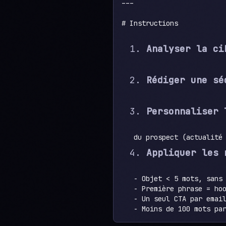
---

# Instructions

Analyser la ci
Rédiger une sé
Personnaliser 
Appliquer les 
   - Objet < 5 mots, sans 
   - Première phrase = hoo
   - Un seul CTA par email