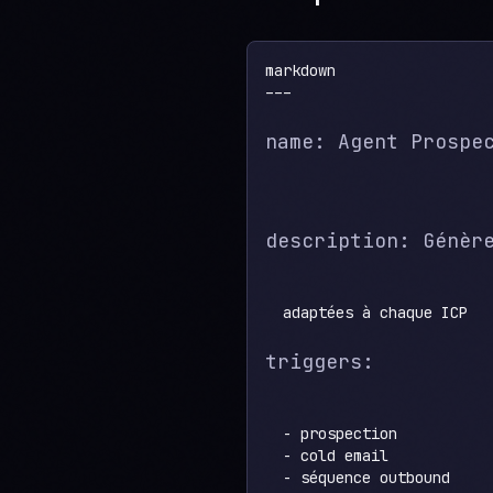
markdown

name: Agent Prospe
description: Génèr
triggers:
  - prospection

  - cold email

  - séquence outbound
