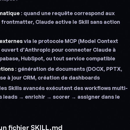
matique
: quand une requête correspond aux
 frontmatter, Claude active le Skill sans action
 externes
via le protocole MCP (Model Context
d ouvert d'Anthropic pour connecter Claude à
upabase, HubSpot, ou tout service compatible
ctions
: génération de documents (DOCX, PPTX,
mise à jour CRM, création de dashboards
 les Skills avancés exécutent des workflows multi-
es leads → enrichir → scorer → assigner dans le
un fichier SKILL.md