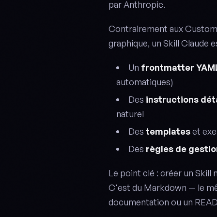
par Anthropic.
Contrairement aux Custom G
graphique, un Skill Claude es
Un
frontmatter YAM
automatiques)
Des
instructions dét
naturel
Des
templates
et exe
Des
règles de gestio
Le point clé : créer un Sk
C'est du Markdown — le mêm
documentation ou un REA