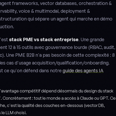
 agent frameworks, vector databases, orchestration &
vability, voice & multimodal, deployment &
 structuration qui sépare un agent qui marche en démo
uction.
c'est
stack PME vs stack entreprise
. Une grande
nt 12 à 15 outils avec gouvernance lourde (RBAC, audit,
c). Une PME B2B n'a pas besoin de cette complexité : 8
des cas d'usage acquisition/qualification/onboarding.
est ce qu'on défend dans notre
guide des agents IA
"l'avantage compétitif dépend désormais du design du stack
". Concrètement : tout le monde a accès à Claude ou GPT. Ce
che, c'est la qualité des couches en-dessous (vector DB,
 le LLM choisi.