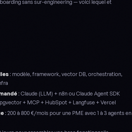
nboarding sans sur-engineering — voici lequel et
lles
: modèle, framework, vector DB, orchestration,
nfra
mmandé
: Claude (LLM) + n8n ou Claude Agent SDK
pgvector + MCP + HubSpot + Langfuse + Vercel
ue
: 200 à 800 €/mois pour une PME avec 1 à 3 agents en