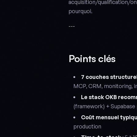
acquisition/qualification/o
pourquoi.
---
Points clés
7 couches structure
MCP, CRM, monitoring, i
Le stack OKB reco
(framework) + Supabase 
Coût mensuel typiq
production