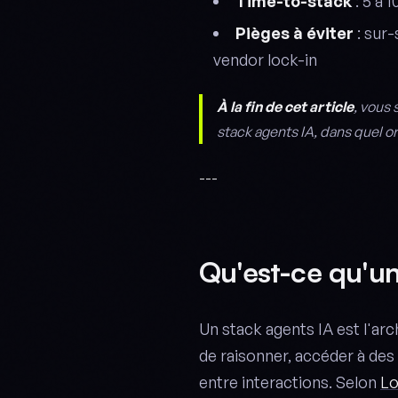
Time-to-stack
: 5 à 
Pièges à éviter
: sur-
vendor lock-in
À la fin de cet article
, vous
stack agents IA, dans quel o
---
Qu'est-ce qu'un
Un stack agents IA est l'a
de raisonner, accéder à des
entre interactions. Selon
Lo