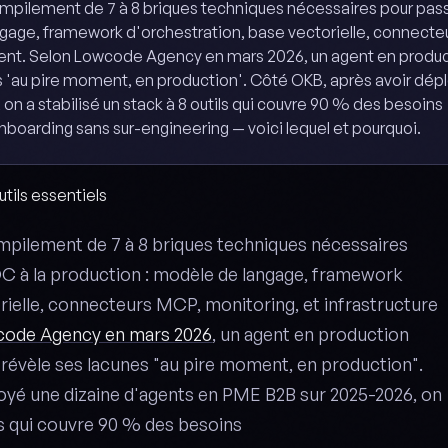
'empilement de 7 à 8 briques techniques nécessaires pour pass
gage, framework d'orchestration, base vectorielle, connecte
ent. Selon Lowcode Agency en mars 2026, un agent en produc
 'au pire moment, en production'. Côté OKB, après avoir dép
n a stabilisé un stack à 8 outils qui couvre 90 % des besoins
nboarding sans sur-engineering — voici lequel et pourquoi.
utils essentiels
empilement de 7 à 8 briques techniques nécessaires
C à la production : modèle de langage, framework
rielle, connecteurs MCP, monitoring, et infrastructure
ode Agency en mars 2026
, un agent en production
révèle ses lacunes "au pire moment, en production".
oyé une dizaine d'agents en PME B2B sur 2025-2026, on
ils qui couvre 90 % des besoins