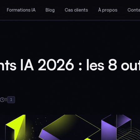
Formations IA
Blog
Cas clients
À propos
Conta
ts IA 2026 : les 8 out
11
1