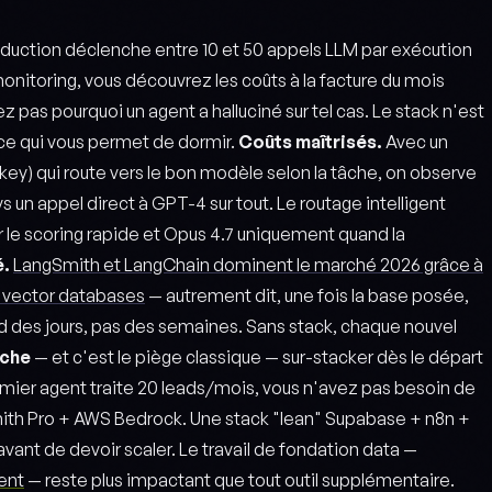
duction déclenche entre 10 et 50 appels LLM par exécution
monitoring, vous découvrez les coûts à la facture du mois
z pas pourquoi un agent a halluciné sur tel cas. Le stack n'est
 ce qui vous permet de dormir.
Coûts maîtrisés.
Avec un
tkey) qui route vers le bon modèle selon la tâche, on observe
un appel direct à GPT-4 sur tout. Le routage intelligent
ur le scoring rapide et Opus 4.7 uniquement quand la
é.
LangSmith et LangChain dominent le marché 2026 grâce à
0 vector databases
— autrement dit, une fois la base posée,
d des jours, pas des semaines. Sans stack, chaque nouvel
nche
— et c'est le piège classique — sur-stacker dès le départ
remier agent traite 20 leads/mois, vous n'avez pas besoin de
ith Pro + AWS Bedrock. Une stack "lean" Supabase + n8n +
ant de devoir scaler. Le travail de fondation data —
ent
— reste plus impactant que tout outil supplémentaire.