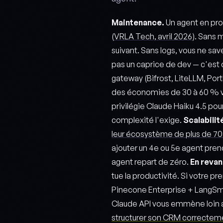
Maintenance.
Un agent en pro
(
VRLA Tech, avril 2026
). Sans 
suivant. Sans logs, vous ne save
pas un caprice de dev — c'est
gateway (Bifrost, LiteLLM, Por
des économies de 30 à 60 % vs 
privilégie Claude Haiku 4.5 po
complexité l'exige.
Scalabilit
leur écosystème de plus de 7
ajouter un 4e ou 5e agent pren
agent repart de zéro.
En reva
tue la productivité. Si votre p
Pinecone Enterprise + LangSm
Claude API vous emmène loin av
structurer son CRM correctem