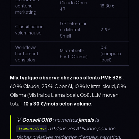
Claude Opus
contenu
15-30 €
4.7
marketing
GPT-4o-mini
Classification
ou Mistral
2-5 €
volumineuse
Small
Workflows
0 €
Mistral self-
hautement
(compute
host (Ollama)
sensibles
local)
Mix typique observé chez nos clients PME B2B
:
60 % Claude, 25 % OpenAI, 10 % Mistral cloud, 5 %
Ollama (Mistral ou Llama local). Coût LLM moyen
total :
10 à 30 €/mois selon volume
.
💡
Conseil OKB
: ne mettez
jamais
la
à 0 dans vos AI Nodes pour les
temperature
tâches créatives (rédaction d'emails, narration,