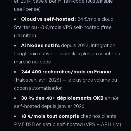
en 2019, basé à Berlin, fair-code (sustainable
use license)
Cloud vs self-hosted
: 24 €/mois cloud
Starter ou ~8 €/mois VPS self-hosted (free
unlimited)
AI Nodes natifs
depuis 2023, intégration
LangChain native — la stack la plus puissante du
marché no-code
244 400 recherches/mois en France
(Haloscan, avril 2026) — le plus gros volume du
cocon automatisation
30 % des 40+ déploiements OKB
en n8n
self-hosted depuis janvier 2026
18 €/mois tout compris
chez nos clients
PME B2B en setup self-hosted (VPS + API LLM)