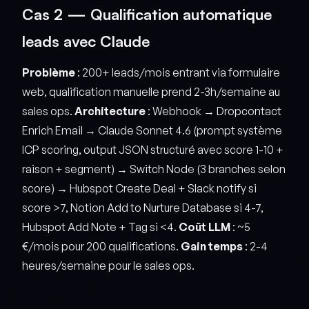
Cas 2 — Qualification automatique
leads avec Claude
Problème
: 200+ leads/mois entrant via formulaire
web, qualification manuelle prend 2-3h/semaine au
sales ops.
Architecture
: Webhook → Dropcontact
Enrich Email → Claude Sonnet 4.6 (prompt système
ICP scoring, output JSON structuré avec score 1-10 +
raison + segment) → Switch Node (3 branches selon
score) → Hubspot Create Deal + Slack notify si
score >7, Notion Add to Nurture Database si 4-7,
Hubspot Add Note + Tag si <4.
Coût LLM
: ~5
€/mois pour 200 qualifications.
Gain temps
: 2-4
heures/semaine pour le sales ops.