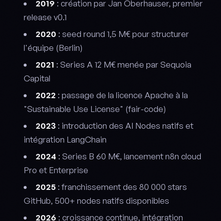
2019
: création par Jan Oberhauser, premier
release v0.1
2020
: seed round 1,5 M€ pour structurer
l'équipe (Berlin)
2021
: Series A 12 M€ menée par Sequoia
Capital
2022
: passage de la licence Apache à la
"Sustainable Use License" (fair-code)
2023
: introduction des AI Nodes natifs et
intégration LangChain
2024
: Series B 60 M€, lancement n8n cloud
Pro et Enterprise
2025
: franchissement des 80 000 stars
GitHub, 500+ nodes natifs disponibles
2026
: croissance continue, intégration