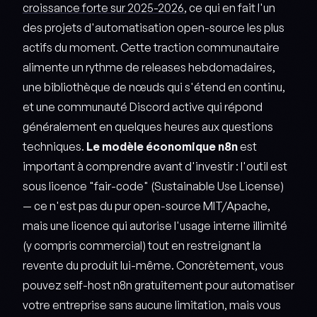
croissance forte sur 2025-2026
, ce qui en fait l'un
des projets d'automatisation open-source les plus
actifs du moment. Cette traction communautaire
alimente un rythme de releases hebdomadaires,
une bibliothèque de nœuds qui s'étend en continu,
et une communauté Discord active qui répond
généralement en quelques heures aux questions
techniques.
Le modèle économique n8n
est
important à comprendre avant d'investir : l'outil est
sous licence "fair-code" (Sustainable Use License)
— ce n'est pas du pur open-source MIT/Apache,
mais une licence qui autorise l'usage interne illimité
(y compris commercial) tout en restreignant la
revente du produit lui-même. Concrètement, vous
pouvez self-host n8n gratuitement pour automatiser
votre entreprise sans aucune limitation, mais vous