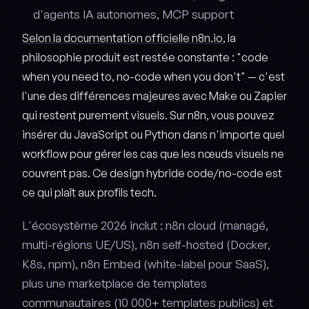
d'agents IA autonomes, MCP support
Selon la documentation officielle n8n.io
, la
philosophie produit est restée constante : "code
when you need to, no-code when you don't" — c'est
l'une des différences majeures avec Make ou Zapier
qui restent purement visuels. Sur n8n, vous pouvez
insérer du JavaScript ou Python dans n'importe quel
workflow pour gérer les cas que les nœuds visuels ne
couvrent pas. Ce design hybride code/no-code est
ce qui plaît aux profils tech.
L'écosystème 2026 inclut : n8n cloud (managé,
multi-régions UE/US), n8n self-hosted (Docker,
K8s, npm), n8n Embed (white-label pour SaaS),
plus une marketplace de templates
communautaires (10 000+ templates publics) et