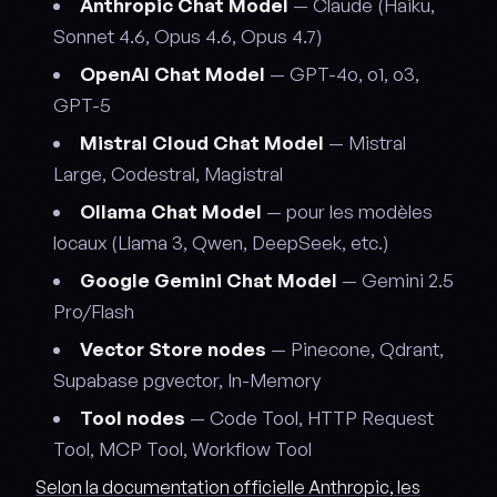
Anthropic Chat Model
— Claude (Haiku,
Sonnet 4.6, Opus 4.6, Opus 4.7)
OpenAI Chat Model
— GPT-4o, o1, o3,
GPT-5
Mistral Cloud Chat Model
— Mistral
Large, Codestral, Magistral
Ollama Chat Model
— pour les modèles
locaux (Llama 3, Qwen, DeepSeek, etc.)
Google Gemini Chat Model
— Gemini 2.5
Pro/Flash
Vector Store nodes
— Pinecone, Qdrant,
Supabase pgvector, In-Memory
Tool nodes
— Code Tool, HTTP Request
Tool, MCP Tool, Workflow Tool
Selon la documentation officielle Anthropic, les