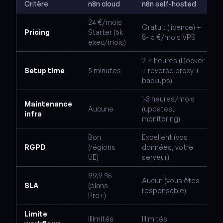
Critère
n8n cloud
n8n self-hosted
24 €/mois
Gratuit (licence) +
Pricing
Starter (5k
8-15 €/mois VPS
exec/mois)
2-4 heures (Docker
Setup time
5 minutes
+ reverse proxy +
backups)
1-3 heures/mois
Maintenance
Aucune
(updates,
infra
monitoring)
Bon
Excellent (vos
RGPD
(régions
données, votre
UE)
serveur)
99,9 %
Aucun (vous êtes
SLA
(plans
responsable)
Pro+)
Limite
Illimités
Illimités