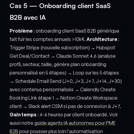
Cas 5 — Onboarding client SaaS
B2B avec IA
Problème
: onboarding client SaaS B2B générique
fait fuir les comptes annuels >10k€.
Architecture
:
Trigger Stripe (nouvelle subscription) → Hubspot
Get Deal/Contact → Claude Sonnet 4.6 (analyse
profil, secteur, taille, génère plan onboarding
personnalisé en 5 étapes) → Loop sur les 5 étapes
→ Schedule Email Send (J+0, J+3, J+7, J+14, J+30)
avec contenus personnalisés → Calendly Create
Booking Link étape 1 → Notion Create Workspace
client → Slack alert CSM si pas de connexion à J+7.
Gain temps
: 4-6 heures par client onboardé. Voir
aussi notre
guide agents IA autonomes pour PME
B2B
pour pousser plus loin l'automatisation