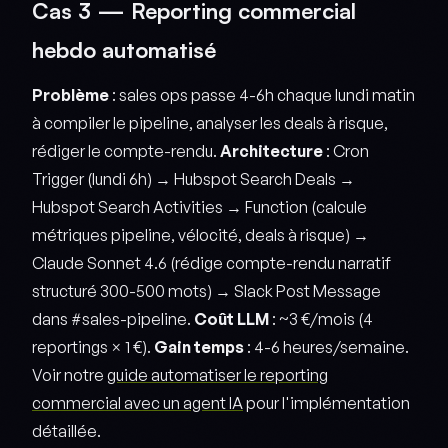
Cas 3 — Reporting commercial
hebdo automatisé
Problème
: sales ops passe 4-6h chaque lundi matin
à compiler le pipeline, analyser les deals à risque,
rédiger le compte-rendu.
Architecture
: Cron
Trigger (lundi 6h) → Hubspot Search Deals →
Hubspot Search Activities → Function (calcule
métriques pipeline, vélocité, deals à risque) →
Claude Sonnet 4.6 (rédige compte-rendu narratif
structuré 300-500 mots) → Slack Post Message
dans #sales-pipeline.
Coût LLM
: ~3 €/mois (4
reportings × 1 €).
Gain temps
: 4-6 heures/semaine.
Voir notre
guide automatiser le reporting
commercial avec un agent IA
pour l'implémentation
détaillée.