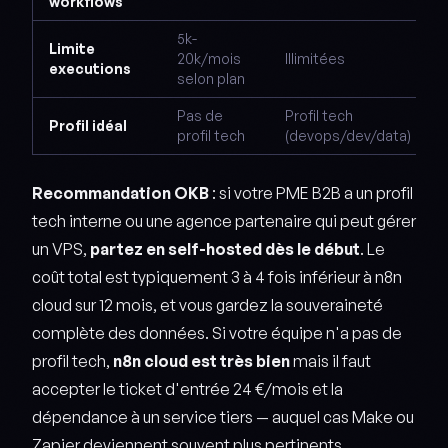
workflows
5k-
Limite
20k/mois
Illimitées
executions
selon plan
Pas de
Profil tech
Profil idéal
profil tech
(devops/dev/data)
Recommandation OKB
: si votre PME B2B a un profil
tech interne ou une agence partenaire qui peut gérer
un VPS,
partez en self-hosted dès le début
. Le
coût total est typiquement 3 à 4 fois inférieur à n8n
cloud sur 12 mois, et vous gardez la souveraineté
complète des données. Si votre équipe n'a pas de
profil tech,
n8n cloud est très bien
mais il faut
accepter le ticket d'entrée 24 €/mois et la
dépendance à un service tiers — auquel cas Make ou
Zapier deviennent souvent plus pertinents