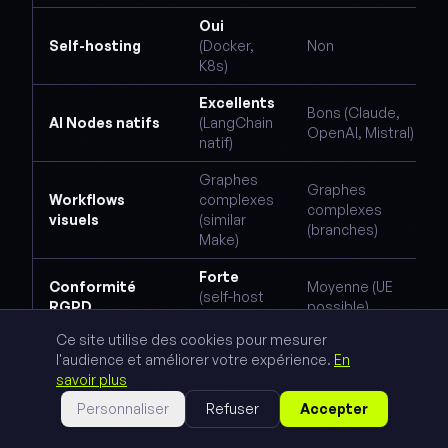
Oui
Self-hosting
(Docker,
Non
K8s)
Excellents
Bons (Claude,
AI Nodes natifs
(LangChain
OpenAI, Mistral)
natif)
Graphes
Graphes
Workflows
complexes
complexes
visuels
(similar
(branches)
Make)
Forte
Conformité
Moyenne (UE
(self-host
RGPD
possible)
France)
Ce site utilise des cookies pour mesurer
Moyenne-
l'audience et améliorer votre expérience.
En
Courbe
Moyenne (1-2
haute (3-4
savoir plus
d'apprentissage
sem)
sem)
Personnaliser
Refuser
Accepter
Très active
Communauté &
Active (forum