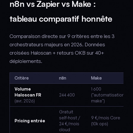
n8n vs Zapier vs Make :
tableau comparatif honnête
Comparaison directe sur 9 critères entre les 3
orchestrateurs majeurs en 2026. Données
croisées Haloscan + retours OKB sur 40+
déploiements.
Critère
n8n
Make
Volume
1 600
Haloscan FR
244 400
("automatisation
(avr. 2026)
make")
Gratuit
self-host /
9 €/mois Core
Pricing entrée
24 €/mois
(10k ops)
cloud