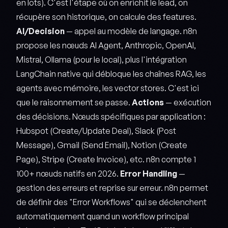
en lots). C'est l'étape où on enrichit le lead, on
récupère son historique, on calcule des features.
AI/Decision
— appel au modèle de langage. n8n
propose les nœuds AI Agent, Anthropic, OpenAI,
Mistral, Ollama (pour le local), plus l'intégration
LangChain native qui débloque les chaînes RAG, les
agents avec mémoire, les vector stores. C'est ici
que le raisonnement se passe.
Actions
— exécution
des décisions. Nœuds spécifiques par application :
Hubspot (Create/Update Deal), Slack (Post
Message), Gmail (Send Email), Notion (Create
Page), Stripe (Create Invoice), etc. n8n compte 1
100+ nœuds natifs en 2026.
Error Handling
—
gestion des erreurs et reprise sur erreur. n8n permet
de définir des "Error Workflows" qui se déclenchent
automatiquement quand un workflow principal