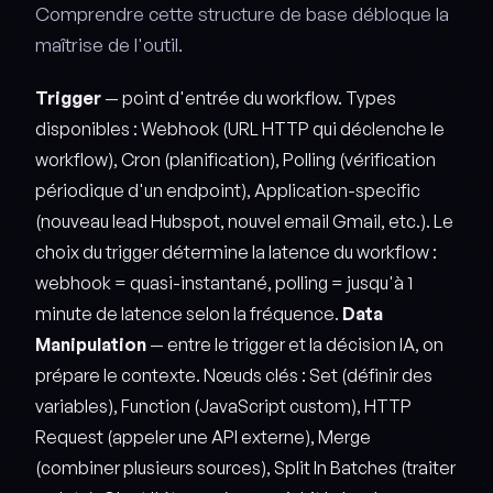
Comprendre cette structure de base débloque la
maîtrise de l'outil.
Trigger
— point d'entrée du workflow. Types
disponibles : Webhook (URL HTTP qui déclenche le
workflow), Cron (planification), Polling (vérification
périodique d'un endpoint), Application-specific
(nouveau lead Hubspot, nouvel email Gmail, etc.). Le
choix du trigger détermine la latence du workflow :
webhook = quasi-instantané, polling = jusqu'à 1
minute de latence selon la fréquence.
Data
Manipulation
— entre le trigger et la décision IA, on
prépare le contexte. Nœuds clés : Set (définir des
variables), Function (JavaScript custom), HTTP
Request (appeler une API externe), Merge
(combiner plusieurs sources), Split In Batches (traiter