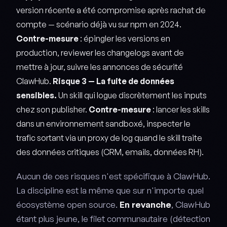
version récente a été compromise après rachat de
compte — scénario déjà vu sur npm en 2024.
Contre-mesure
: épingler les versions en
production, reviewer les changelogs avant de
mettre à jour, suivre les annonces de sécurité
ClawHub.
Risque 3 — La fuite de données
sensibles.
Un skill qui logue discrètement les inputs
chez son publisher.
Contre-mesure
: lancer les skills
dans un environnement sandboxé, inspecter le
trafic sortant via un proxy de log quand le skill traite
des données critiques (CRM, emails, données RH).
Aucun de ces risques n'est spécifique à ClawHub.
La discipline est la même que sur n'importe quel
écosystème open source.
En revanche
, ClawHub
étant plus jeune, le filet communautaire (détection