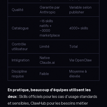
Garantie par
Variable selon
Qualité
Anthropic
publisher
~15 skills
natifs +
Catalogue
4000+ skills
~3000
marketplace
Contrôle
Limité
Total
utilisateur
Native
Intégration
Via OpenClaw
Claude.ai
Discipline
Moyenne à
Faible
requise
élevée
En pratique, beaucoup d'équipes utilisent les
deux
: Skills officiels pour les cas d'usage standards
et sensibles, ClawHub pour les besoins métier