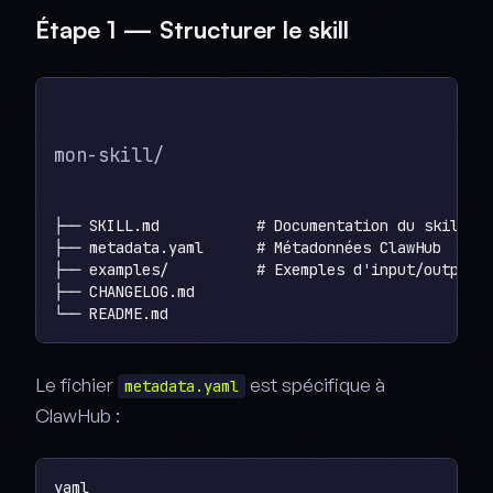
Étape 1 — Structurer le skill
mon-skill/
├── SKILL.md           # Documentation du skill

├── metadata.yaml      # Métadonnées ClawHub

├── examples/          # Exemples d'input/output

├── CHANGELOG.md

Le fichier
est spécifique à
metadata.yaml
ClawHub :