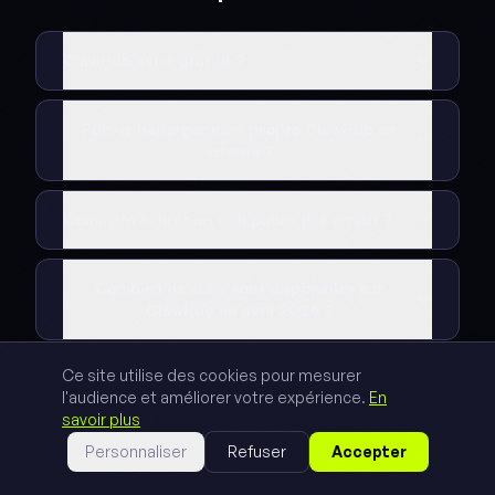
ClawHub est-il gratuit ?
Puis-je héberger mon propre ClawHub en
interne ?
Comment retirer un skill publié par erreur ?
Combien de skills sont disponibles sur
ClawHub en avril 2026 ?
Ce site utilise des cookies pour mesurer
ClawHub est-il officiellement soutenu par
l'audience et améliorer votre expérience.
En
Anthropic ?
savoir plus
Personnaliser
Refuser
Accepter
Quel est le processus de vérification d'un
publisher ?