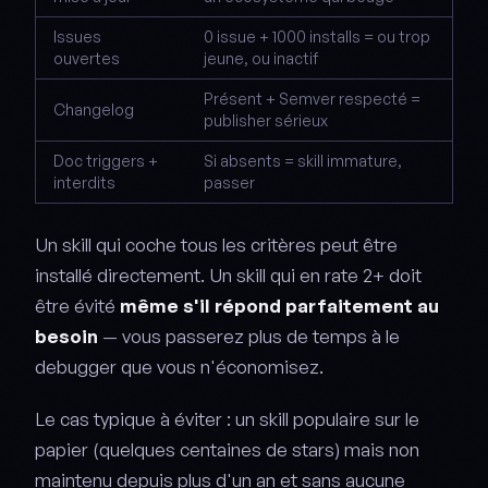
Issues
0 issue + 1000 installs = ou trop
ouvertes
jeune, ou inactif
Présent + Semver respecté =
Changelog
publisher sérieux
Doc triggers +
Si absents = skill immature,
interdits
passer
Un skill qui coche tous les critères peut être
installé directement. Un skill qui en rate 2+ doit
être évité
même s'il répond parfaitement au
besoin
— vous passerez plus de temps à le
debugger que vous n'économisez.
Le cas typique à éviter : un skill populaire sur le
papier (quelques centaines de stars) mais non
maintenu depuis plus d'un an et sans aucune