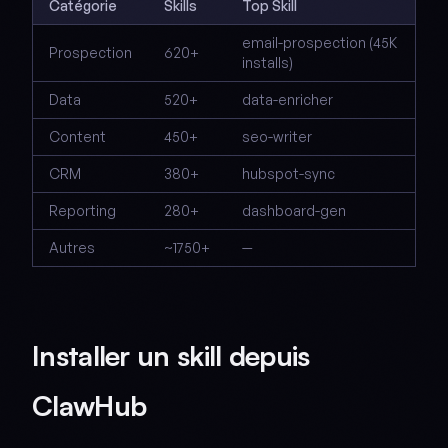
Catégorie
Skills
Top Skill
email-prospection (45K
Prospection
620+
installs)
Data
520+
data-enricher
Content
450+
seo-writer
CRM
380+
hubspot-sync
Reporting
280+
dashboard-gen
Autres
~1750+
—
Installer un skill depuis
ClawHub