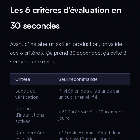
Les 6 critères d'évaluation en
30 secondes
Avant d'installer un skill en production, on valide
ces 6 critères. Ça prend 30 secondes, ça évite 3
semaines de debug.
Critère
Seuil recommandé
Badge de
Privilégier les skills signés par
vérification
un publisher vérifié
Nombre
> 500 = éprouvé ; < 10 = encore
d'installations
jeune
actives
Date dernière
> 18 mois = signal négatif dans
mise à jour
un écosystème qui bouge